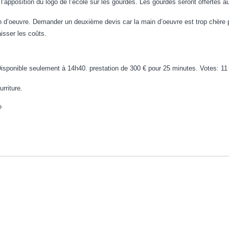
position du logo de l’école sur les gourdes. Les gourdes seront offertes aux 
d’oeuvre. Demander un deuxième devis car la main d’oeuvre est trop chère p
isser les coûts.
 Disponible seulement à 14h40. prestation de 300 € pour 25 minutes. Votes: 11
rriture.
?