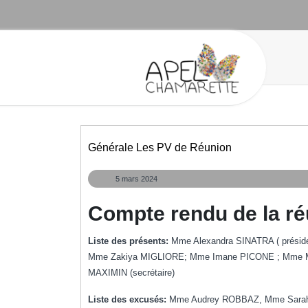
Aller
au
contenu
Générale Les PV de Réunion
5
5 mars 2024
mars
2024
Compte rendu de la ré
Liste des présents:
Mme Alexandra SINATRA ( prési
Mme Zakiya MIGLIORE; Mme Imane PICONE ; Mme M
MAXIMIN (secrétaire)
Liste des excusés:
Mme Audrey ROBBAZ, Mme Sarah KE