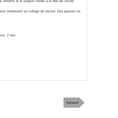
enfants et le surplus vendu à la fête de l’école.
our seulement un collage de sticker. Des parents se
 oui 2 non
Article
Suivant
suivant