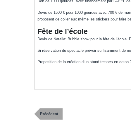
Don de 1000 gourdes avec financement par l’APEL de l’ap
Devis de 1500 € pour 1000 gourdes avec 700 € de main 
proposent de coller eux même les stickers pour faire ba
Fête de l’école
Devis de Natalia: Bubble show pour la fête de l’école.
Si réservation du spectacle prévoir suffisamment de nou
Proposition de la création d’un stand tresses en coton 
Publication
Précédent
précédente