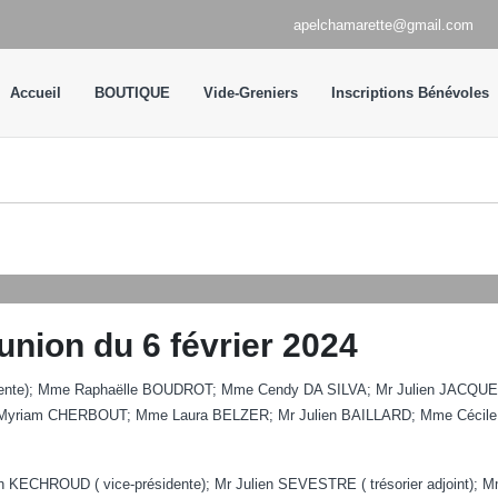
apelchamarette@gmail.com
Accueil
BOUTIQUE
Vide-Greniers
Inscriptions Bénévoles
union du 6 février 2024
dente); Mme Raphaëlle BOUDROT; Mme Cendy DA SILVA; Mr Julien JACQU
yriam CHERBOUT; Mme Laura BELZER; Mr Julien BAILLARD; Mme Cécile
CHROUD ( vice-présidente); Mr Julien SEVESTRE ( trésorier adjoint); M