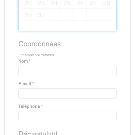
22
23
24
25
26
27
28
29
30
Coordonnées
* champs obligatoires
Nom *
E-mail *
Téléphone *
Récapitulatif