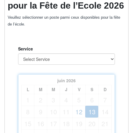
pour la Fête de l’Ecole 2026
Veuillez sélectionner un poste parmi ceux disponibles pour la fête
de l’école.
Service
juin
2026
L
M
M
J
V
S
D
1
2
3
4
5
6
7
8
9
10
11
12
13
14
15
16
17
18
19
20
21