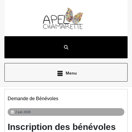
Aller
au
contenu
Menu
Demande de Bénévoles
2
2 juin 2026
juin
2026
Inscription des bénévoles