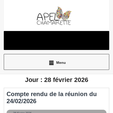
Aller
au
contenu
Menu
Jour :
28 février 2026
Compte rendu de la réunion du
Compte
24/02/2026
rendu
28
28 février 2026