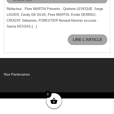
de
février
la
2026
Rédacteur : Flore MARTIN Présents : Quitterie LEVEQUE, Serge
LAGIER, Cendy DA SILVA, Flore MARTIN, Emilie DERRIDJ,
réunion
CROIZAT Sébastien, FORESTIER Renaud Absents excusés :
du
Samia KESSAS,{...}
24/02/2026
LIRE
LIRE L'ARTICLE
L'ART
Nos Partenaires
0