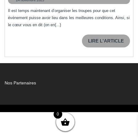
bénévoles
novembre
pour
2025
Il est temps maintenant d’organiser les troupes pour que cet
événement puisse avoir lieu dans les meilleures conditions. Ainsi, si
le
le cœur vous en dit (on en{...}
Marché
de
LIRE
LIRE L'ARTICLE
Noël
L'ART
2025
Nos Partenaires
0