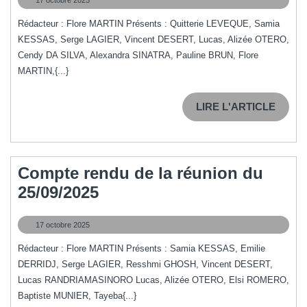
de
octobre
la
2025
Rédacteur : Flore MARTIN Présents : Quitterie LEVEQUE, Samia
KESSAS, Serge LAGIER, Vincent DESERT, Lucas, Alizée OTERO,
réunion
Cendy DA SILVA, Alexandra SINATRA, Pauline BRUN, Flore
du
MARTIN,{...}
14/10/2025
LIRE
LIRE L'ARTICLE
L'ART
Compte rendu de la réunion du
Compte
25/09/2025
rendu
17
17 octobre 2025
de
octobre
la
2025
Rédacteur : Flore MARTIN Présents : Samia KESSAS, Emilie
DERRIDJ, Serge LAGIER, Resshmi GHOSH, Vincent DESERT,
réunion
Lucas RANDRIAMASINORO Lucas, Alizée OTERO, Elsi ROMERO,
du
Baptiste MUNIER, Tayeba{...}
25/09/2025