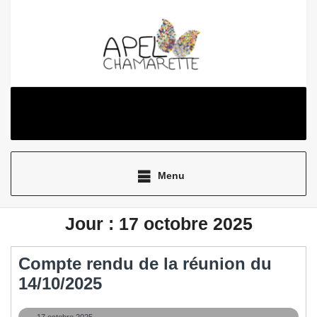
Aller
au
contenu
Menu
Jour :
17 octobre 2025
Compte rendu de la réunion du
Compte
14/10/2025
rendu
17
17 octobre 2025