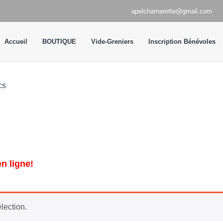
apelchamarette@gmail.com
Accueil
BOUTIQUE
Vide-Greniers
Inscription Bénévoles
cs
n ligne!
lection.